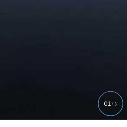
01
/
3