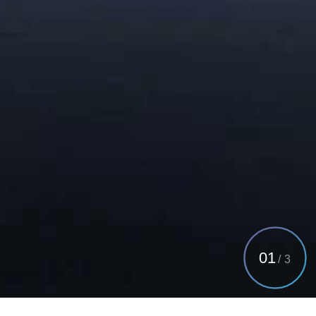
01
/
3